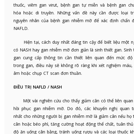
thuốc, viêm gan virut, bệnh gan tự miễn và bệnh gan ch
hóa hoặc di truyền. Những vấn đề này cần được loại tr
nguyên nhân của bệnh gan nhiễm mỡ để xác định chẩn 
NAFLD.
Hiện tại, cách duy nhất đáng tin cậy để biết liệu một n
có NASH hay gan nhiễm mỡ đơn giản là sinh thiết gan. Sinh t
gan cung cấp thông tin cần thiết liên quan đến mức độ
trong gan, điều này sẽ không rõ ràng khi xét nghiệm máu, 
âm hoặc chụp CT scan đơn thuần.
ĐIỀU TRỊ NAFLD / NASH
Một vài nghiên cứu cho thấy giảm cân có thể liên quan
hồi phục gan nhiễm mỡ. Do đó, các khuyến nghị quan t
nhất cho những người bị gan nhiễm mỡ là giảm cân nếu họ 
cân hoặc béo phì, tăng cường hoạt động thể chất, tuân thủ
độ ăn uống cân bằng, tránh uống rượu và các loại thuốc k