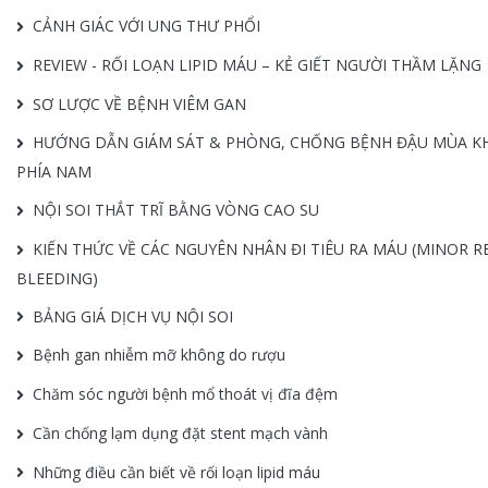
CẢNH GIÁC VỚI UNG THƯ PHỔI
REVIEW - RỐI LOẠN LIPID MÁU – KẺ GIẾT NGƯỜI THẦM LẶNG
SƠ LƯỢC VỀ BỆNH VIÊM GAN
HƯỚNG DẪN GIÁM SÁT & PHÒNG, CHỐNG BỆNH ĐẬU MÙA KHỈ
PHÍA NAM
NỘI SOI THẮT TRĨ BẰNG VÒNG CAO SU
KIẾN THỨC VỀ CÁC NGUYÊN NHÂN ĐI TIÊU RA MÁU (MINOR R
BLEEDING)
BẢNG GIÁ DỊCH VỤ NỘI SOI
Bệnh gan nhiễm mỡ không do rượu
Chăm sóc người bệnh mổ thoát vị đĩa đệm
Cần chống lạm dụng đặt stent mạch vành
Những điều cần biết về rối loạn lipid máu