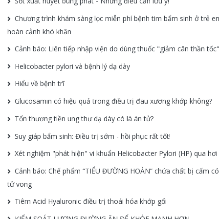
Sốt xuất huyết bùng phát - Những điều cần lưu ý!
Chương trình khám sàng lọc miễn phí bệnh tim bẩm sinh ở trẻ e
hoàn cảnh khó khăn
Cảnh báo: Liên tiếp nhập viện do dùng thuốc "giảm cân thần tốc
Helicobacter pylori và bệnh lý dạ dày
Hiểu về bệnh trĩ
Glucosamin có hiệu quả trong điều trị đau xương khớp không?
Tổn thương tiền ung thư dạ dày có là án tử?
Suy giáp bẩm sinh: Điều trị sớm - hồi phục rất tốt!
Xét nghiệm "phát hiện" vi khuẩn Helicobacter Pylori (HP) qua hơi
Cảnh báo: Chế phẩm “TIỂU ĐƯỜNG HOÀN” chứa chất bị cấm có
tử vong
Tiêm Acid Hyaluronic điều trị thoái hóa khớp gối
KIỂM SOÁT LƯỢNG ĐƯỜNG ĂN ĐỂ KHỎE MẠNH HƠN