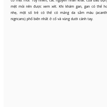
có mệt mỏi. Tuy nhiên, các nguyên nhân khác của đau bụn
mệt mỏi nên được xem xét. Khi khám gan, gan có thể hơ
nhẹ, một số trẻ có thể có mảng da sẫm màu (acanth
nigricans) phổ biến nhất ở cổ và vùng dưới cánh tay.