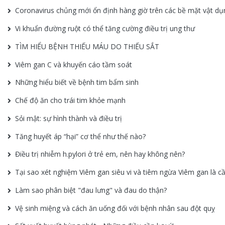
Coronavirus chủng mới ổn định hàng giờ trên các bề mặt vật dụ
Vi khuẩn đường ruột có thể tăng cường điều trị ung thư
TÌM HIỂU BỆNH THIẾU MÁU DO THIẾU SẮT
Viêm gan C và khuyến cáo tầm soát
Những hiểu biết về bệnh tim bẩm sinh
Chế độ ăn cho trái tim khỏe mạnh
Sỏi mật: sự hình thành và điều trị
Tăng huyết áp “hại” cơ thể như thế nào?
Điều trị nhiễm h.pylori ở trẻ em, nên hay không nên?
Tại sao xét nghiệm Viêm gan siêu vi và tiêm ngừa Viêm gan là cần
Làm sao phân biệt "đau lưng" và đau do thận?
Vệ sinh miệng và cách ăn uống đối với bệnh nhân sau đột quỵ