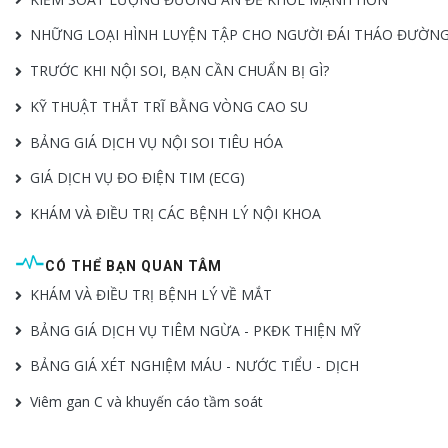
NHỮNG LOẠI HÌNH LUYỆN TẬP CHO NGƯỜI ĐÁI THÁO ĐƯỜN
TRƯỚC KHI NỘI SOI, BẠN CẦN CHUẨN BỊ GÌ?
KỸ THUẬT THẮT TRĨ BẰNG VÒNG CAO SU
BẢNG GIÁ DỊCH VỤ NỘI SOI TIÊU HÓA
GIÁ DỊCH VỤ ĐO ĐIỆN TIM (ECG)
KHÁM VÀ ĐIỀU TRỊ CÁC BỆNH LÝ NỘI KHOA
CÓ THỂ BẠN QUAN TÂM
KHÁM VÀ ĐIỀU TRỊ BỆNH LÝ VỀ MẮT
BẢNG GIÁ DỊCH VỤ TIÊM NGỪA - PKĐK THIỆN MỸ
BẢNG GIÁ XÉT NGHIỆM MÁU - NƯỚC TIỂU - DỊCH
Viêm gan C và khuyến cáo tầm soát