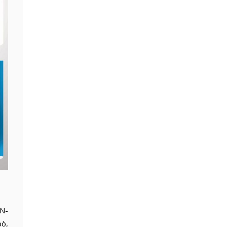
N-
bò,