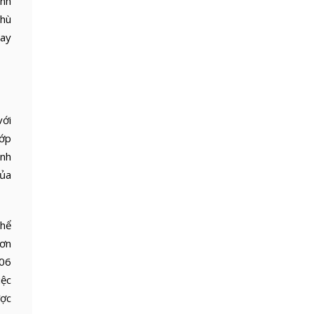
ệnh
phù
hay
với
hớp
ệnh
của
thể
hơn
306
iệc
ược