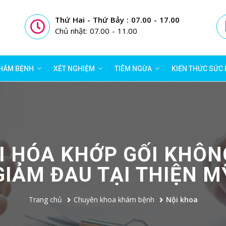
Thứ Hai - Thứ Bảy : 07.00 - 17.00
Chủ nhật: 07.00 - 11.00
HÁM BỆNH
XÉT NGHIỆM
TIÊM NGỪA
KIẾN THỨC SỨC
ÁI HÓA KHỚP GỐI KHÔ
GIẢM ĐAU TẠI THIỆN M
Trang chủ
Chuyên khoa khám bệnh
Nội khoa