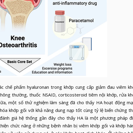
 chế phẩm hyaluronan trong khớp cung cấp giảm đau viêm k
thông thường, thuốc NSAID, corticosteroid tiêm nội khớp, rửa k
Hơn nữa, một số thử nghiệm lâm sàng đã cho thấy HA hoạt động m
hóa khớp gối với khả năng dung nạp tốt cùng tỷ lệ biến chứng t
 đánh giá hệ thống gần đây cho thấy HA là một phương pháp đ
 thiện chức năng ở những bệnh nhân bị viêm khớp gối và khớp há