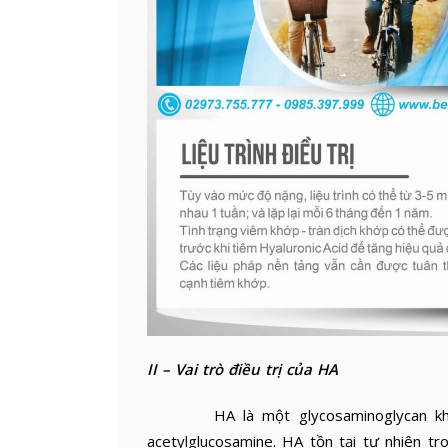
II – Vai trò điều trị của HA
HA là một glycosaminoglycan không b
acetylglucosamine. HA tồn tại tự nhiên 