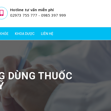
Hotline tư vấn miễn phí
02973 755 777 - 0985 397 999
 KHỎE
KHOA DƯỢC
LIÊN HỆ
NG DÙNG THUỐC
Ỹ