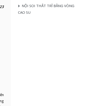
NỘI SOI THẮT TRĨ BẰNG VÒNG
23
CAO SU
iến
ong