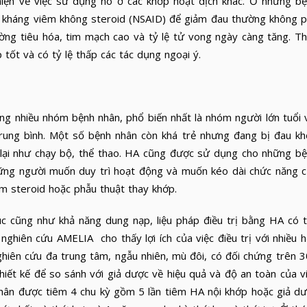
iện về việc sử dụng nó ở các khớp hoạt dịch khác. Ở những b
ốc kháng viêm không steroid (NSAID) để giảm đau thường không 
ờng tiêu hóa, tim mạch cao và tỷ lệ tử vong ngày càng tăng. T
tốt và có tỷ lệ thấp các tác dụng ngoại ý.
hiều nhóm bệnh nhân, phổ biến nhất là nhóm người lớn tuổi 
 trung bình. Một số bệnh nhân còn khá trẻ nhưng đang bị đau k
 lại như chạy bộ, thể thao. HA cũng được sử dụng cho những b
ững người muốn duy trì hoạt động và muốn kéo dài chức năng 
êm steroid hoặc phẫu thuật thay khớp.
ũng như khả năng dung nạp, liệu pháp điều trị bằng HA có 
, nghiên cứu AMELIA cho thấy lợi ích của việc điều trị với nhiều 
ghiên cứu đa trung tâm, ngẫu nhiên, mù đôi, có đối chứng trên 
hiết kế để so sánh với giả dược về hiệu quả và độ an toàn của v
nhân được tiêm 4 chu kỳ gồm 5 lần tiêm HA nội khớp hoặc giả d