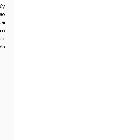
hủy
cao
oái
 có
các
hóa