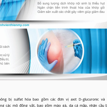
ị sulfat hóa bao gồm các đơn vị axit D-glucuronic và 
trong các mô động vật, bao gồm mào gà, da cá mập, nhãn cầu 