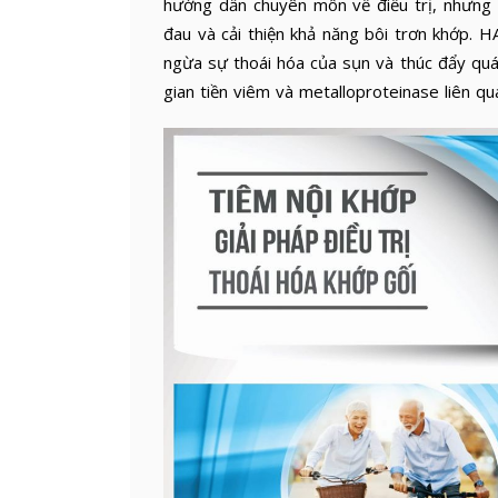
hướng dẫn chuyên môn về điều trị, nhưng 
đau và cải thiện khả năng bôi trơn khớp. 
ngừa sự thoái hóa của sụn và thúc đẩy quá 
gian tiền viêm và metalloproteinase liên q