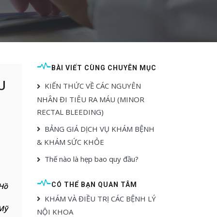
BÀI VIẾT CÙNG CHUYÊN MỤC
U
KIẾN THỨC VỀ CÁC NGUYÊN
NHÂN ĐI TIÊU RA MÁU (MINOR
RECTAL BLEEDING)
BẢNG GIÁ DỊCH VỤ KHÁM BỆNH
& KHÁM SỨC KHỎE
Thế nào là hẹp bao quy đầu?
CÓ THỂ BẠN QUAN TÂM
Hồ
KHÁM VÀ ĐIỀU TRỊ CÁC BỆNH LÝ
Mỹ
NỘI KHOA