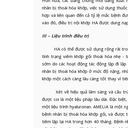
Hơn nữa, các bằng chứng mới đang xuất h
nhân bị thoái hóa khớp, việc sử dụng thu
hợp và liên quan đến cả tỷ lệ mắc bệnh đư
vào đó, điều trị nội khớp HA được dung nạp 
III – Liệu trình điều trị
HA có thể được sử dụng rộng rãi trong n
tình trạng viêm khớp gối thoái hóa nhẹ -
sớm do các hoạt động tác động lặp đi lặp
nhân bị thoái hóa khớp ở mức độ nặng, nh
khớp một cách càng lâu càng tốt thay vì ti
Xét về hiệu quả lâm sàng và cấu trúc c
được coi là một liệu pháp lâu dài. Đặc biệt
một liệu trình hyaluronan. AMELIA là một n
bệnh nhân bị thoái hóa khớp gối, và được t
tiêm lặp lại HA trong hơn 40 tháng. Bệnh 