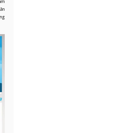
iảm
găn
ung