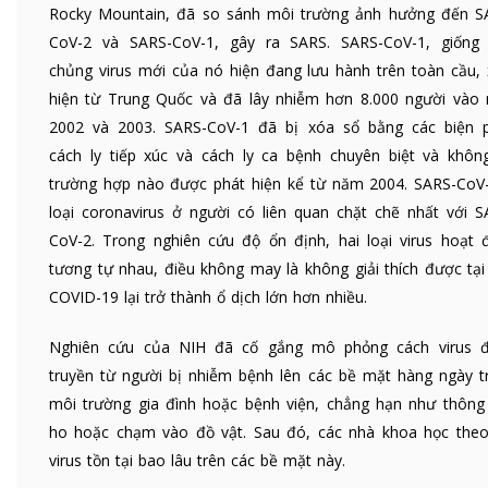
Rocky Mountain, đã so sánh môi trường ảnh hưởng đến S
CoV-2 và SARS-CoV-1, gây ra SARS. SARS-CoV-1, giống
chủng virus mới của nó hiện đang lưu hành trên toàn cầu, 
hiện từ Trung Quốc và đã lây nhiễm hơn 8.000 người vào
2002 và 2003. SARS-CoV-1 đã bị xóa sổ bằng các biện 
cách ly tiếp xúc và cách ly ca bệnh chuyên biệt và khôn
trường hợp nào được phát hiện kể từ năm 2004. SARS-CoV-
loại coronavirus ở người có liên quan chặt chẽ nhất với S
CoV-2. Trong nghiên cứu độ ổn định, hai loại virus hoạt 
tương tự nhau, điều không may là không giải thích được tại
COVID-19 lại trở thành ổ dịch lớn hơn nhiều.
Nghiên cứu của NIH đã cố gắng mô phỏng cách virus 
truyền từ người bị nhiễm bệnh lên các bề mặt hàng ngày t
môi trường gia đình hoặc bệnh viện, chẳng hạn như thông
ho hoặc chạm vào đồ vật. Sau đó, các nhà khoa học theo
virus tồn tại bao lâu trên các bề mặt này.