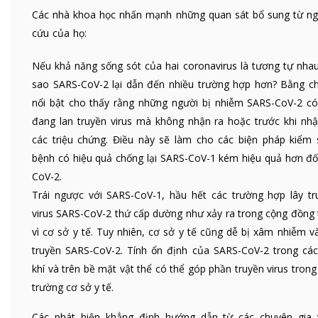
Các nhà khoa học nhấn mạnh những quan sát bổ sung từ ng
cứu của họ:
Nếu khả năng sống sót của hai coronavirus là tương tự nhau,
sao SARS-CoV-2 lại dẫn đến nhiều trường hợp hơn? Bằng c
nổi bật cho thấy rằng những người bị nhiễm SARS-CoV-2 có
đang lan truyền virus mà không nhận ra hoặc trước khi nhậ
các triệu chứng. Điều này sẽ làm cho các biện pháp kiểm 
bệnh có hiệu quả chống lại SARS-CoV-1 kém hiệu quả hơn đối
CoV-2.
Trái ngược với SARS-CoV-1, hầu hết các trường hợp lây tr
virus SARS-CoV-2 thứ cấp dường như xảy ra trong cộng đồng 
vì cơ sở y tế. Tuy nhiên, cơ sở y tế cũng dễ bị xâm nhiễm v
truyền SARS-CoV-2. Tính ổn định của SARS-CoV-2 trong các
khí và trên bề mặt vật thể có thể góp phần truyền virus tron
trường cơ sở y tế.
Các phát hiện khẳng định hướng dẫn từ các chuyên gia 