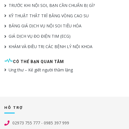
TRƯỚC KHI NỘI SOI, BẠN CẦN CHUẨN BỊ GÌ?
KỸ THUẬT THẮT TRĨ BẰNG VÒNG CAO SU
BẢNG GIÁ DỊCH VỤ NỘI SOI TIÊU HÓA
GIÁ DỊCH VỤ ĐO ĐIỆN TIM (ECG)
KHÁM VÀ ĐIỀU TRỊ CÁC BỆNH LÝ NỘI KHOA
CÓ THỂ BẠN QUAN TÂM
Ung thư – Kẻ giết người thầm lặng
HỖ TRỢ
02973 755 777 - 0985 397 999