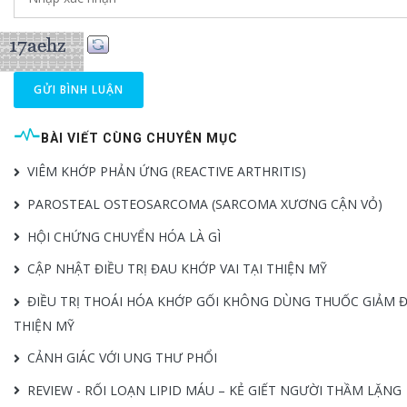
GỬI BÌNH LUẬN
BÀI VIẾT CÙNG CHUYÊN MỤC
VIÊM KHỚP PHẢN ỨNG (REACTIVE ARTHRITIS)
PAROSTEAL OSTEOSARCOMA (SARCOMA XƯƠNG CẬN VỎ)
HỘI CHỨNG CHUYỂN HÓA LÀ GÌ
CẬP NHẬT ĐIỀU TRỊ ĐAU KHỚP VAI TẠI THIỆN MỸ
ĐIỀU TRỊ THOÁI HÓA KHỚP GỐI KHÔNG DÙNG THUỐC GIẢM Đ
THIỆN MỸ
CẢNH GIÁC VỚI UNG THƯ PHỔI
REVIEW - RỐI LOẠN LIPID MÁU – KẺ GIẾT NGƯỜI THẦM LẶNG