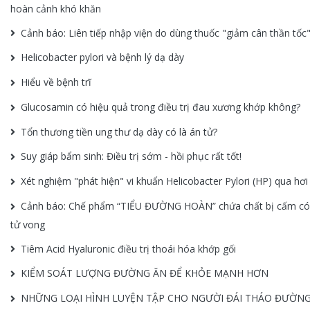
hoàn cảnh khó khăn
Cảnh báo: Liên tiếp nhập viện do dùng thuốc "giảm cân thần tốc
Helicobacter pylori và bệnh lý dạ dày
Hiểu về bệnh trĩ
Glucosamin có hiệu quả trong điều trị đau xương khớp không?
Tổn thương tiền ung thư dạ dày có là án tử?
Suy giáp bẩm sinh: Điều trị sớm - hồi phục rất tốt!
Xét nghiệm "phát hiện" vi khuẩn Helicobacter Pylori (HP) qua hơi
Cảnh báo: Chế phẩm “TIỂU ĐƯỜNG HOÀN” chứa chất bị cấm có
tử vong
Tiêm Acid Hyaluronic điều trị thoái hóa khớp gối
KIỂM SOÁT LƯỢNG ĐƯỜNG ĂN ĐỂ KHỎE MẠNH HƠN
NHỮNG LOẠI HÌNH LUYỆN TẬP CHO NGƯỜI ĐÁI THÁO ĐƯỜN