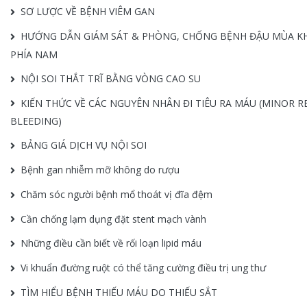
SƠ LƯỢC VỀ BỆNH VIÊM GAN
HƯỚNG DẪN GIÁM SÁT & PHÒNG, CHỐNG BỆNH ĐẬU MÙA KHỈ
PHÍA NAM
NỘI SOI THẮT TRĨ BẰNG VÒNG CAO SU
KIẾN THỨC VỀ CÁC NGUYÊN NHÂN ĐI TIÊU RA MÁU (MINOR R
BLEEDING)
BẢNG GIÁ DỊCH VỤ NỘI SOI
Bệnh gan nhiễm mỡ không do rượu
Chăm sóc người bệnh mổ thoát vị đĩa đệm
Cần chống lạm dụng đặt stent mạch vành
Những điều cần biết về rối loạn lipid máu
Vi khuẩn đường ruột có thể tăng cường điều trị ung thư
TÌM HIỂU BỆNH THIẾU MÁU DO THIẾU SẮT