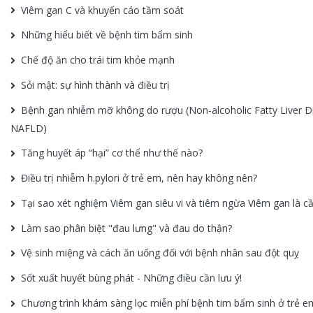
Viêm gan C và khuyến cáo tầm soát
Những hiểu biết về bệnh tim bẩm sinh
Chế độ ăn cho trái tim khỏe mạnh
Sỏi mật: sự hình thành và điều trị
Bệnh gan nhiễm mỡ không do rượu (Non-alcoholic Fatty Liver D
NAFLD)
Tăng huyết áp “hại” cơ thể như thế nào?
Điều trị nhiễm h.pylori ở trẻ em, nên hay không nên?
Tại sao xét nghiệm Viêm gan siêu vi và tiêm ngừa Viêm gan là cần
Làm sao phân biệt "đau lưng" và đau do thận?
Vệ sinh miệng và cách ăn uống đối với bệnh nhân sau đột quỵ
Sốt xuất huyết bùng phát - Những điều cần lưu ý!
Chương trình khám sàng lọc miễn phí bệnh tim bẩm sinh ở trẻ e