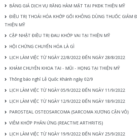
BẢNG GIÁ DỊCH VỤ RĂNG HÀM MẶT TẠI PKĐK THIỆN MỸ
ĐIỀU TRỊ THOÁI HÓA KHỚP GỐI KHÔNG DÙNG THUỐC GIẢM Đ
THIỆN MỸ
CẬP NHẬT ĐIỀU TRỊ ĐAU KHỚP VAI TẠI THIỆN MỸ
HỘI CHỨNG CHUYỂN HÓA LÀ GÌ
LỊCH LÀM VIỆC TỪ NGÀY 22/8/2022 ĐẾN NGÀY 28/8/2022
KHÁM CHUYÊN KHOA TAI - MŨI - HỌNG TẠI THIỆN MỸ
Thông báo nghỉ Lễ Quốc Khánh ngày 02/9
LỊCH LÀM VIỆC TỪ NGÀY 05/9/2022 ĐẾN NGÀY 11/9/2022
LỊCH LÀM VIỆC TỪ NGÀY 12/9/2022 ĐẾN NGÀY 18/9/2022
PAROSTEAL OSTEOSARCOMA (SARCOMA XƯƠNG CẬN VỎ)
VIÊM KHỚP PHẢN ỨNG (REACTIVE ARTHRITIS)
LỊCH LÀM VIỆC TỪ NGÀY 19/9/2022 ĐẾN NGÀY 25/9/2022