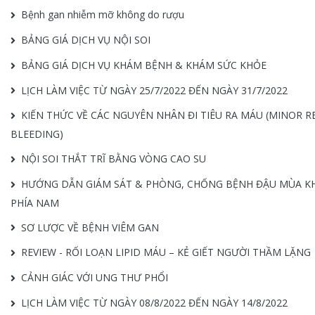
Bệnh gan nhiễm mỡ không do rượu
BẢNG GIÁ DỊCH VỤ NỘI SOI
BẢNG GIÁ DỊCH VỤ KHÁM BỆNH & KHÁM SỨC KHỎE
LỊCH LÀM VIỆC TỪ NGÀY 25/7/2022 ĐẾN NGÀY 31/7/2022
KIẾN THỨC VỀ CÁC NGUYÊN NHÂN ĐI TIÊU RA MÁU (MINOR R
BLEEDING)
NỘI SOI THẮT TRĨ BẰNG VÒNG CAO SU
HƯỚNG DẪN GIÁM SÁT & PHÒNG, CHỐNG BỆNH ĐẬU MÙA KHỈ
PHÍA NAM
SƠ LƯỢC VỀ BỆNH VIÊM GAN
REVIEW - RỐI LOẠN LIPID MÁU – KẺ GIẾT NGƯỜI THẦM LẶNG
CẢNH GIÁC VỚI UNG THƯ PHỔI
LỊCH LÀM VIỆC TỪ NGÀY 08/8/2022 ĐẾN NGÀY 14/8/2022