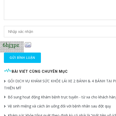
GỬI BÌNH LUẬN
BÀI VIẾT CÙNG CHUYÊN MỤC
GÓI DỊCH VỤ KHÁM SỨC KHỎE LÁI XE 2 BÁNH & 4 BÁNH TẠI 
THIỆN MỸ
Bổ sung hoạt động Khám bệnh trực tuyến - từ xa cho khách hàn
Vệ sinh miệng và cách ăn uống đối với bệnh nhân sau đột quỵ
Khám sức khỏe tổng quát theo định kỳ có phải là “mất tiền vô íc