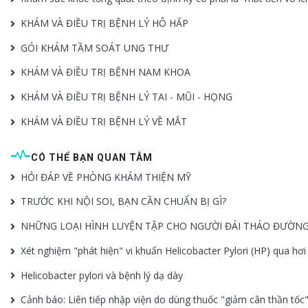
KHÁM VÀ ĐIỀU TRỊ BỆNH LÝ HÔ HẤP
GÓI KHÁM TẦM SOÁT UNG THƯ
KHÁM VÀ ĐIỀU TRỊ BỆNH NAM KHOA
KHÁM VÀ ĐIỀU TRỊ BỆNH LÝ TAI - MŨI - HỌNG
KHÁM VÀ ĐIỀU TRỊ BỆNH LÝ VỀ MẮT
CÓ THỂ BẠN QUAN TÂM
HỎI ĐÁP VỀ PHÒNG KHÁM THIỆN MỸ
TRƯỚC KHI NỘI SOI, BẠN CẦN CHUẨN BỊ GÌ?
NHỮNG LOẠI HÌNH LUYỆN TẬP CHO NGƯỜI ĐÁI THÁO ĐƯỜN
Xét nghiệm "phát hiện" vi khuẩn Helicobacter Pylori (HP) qua hơi
Helicobacter pylori và bệnh lý dạ dày
Cảnh báo: Liên tiếp nhập viện do dùng thuốc "giảm cân thần tốc