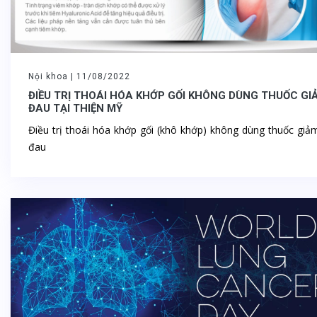
Nội khoa |
11/08/2022
ĐIỀU TRỊ THOÁI HÓA KHỚP GỐI KHÔNG DÙNG THUỐC GI
ĐAU TẠI THIỆN MỸ
Điều trị thoái hóa khớp gối (khô khớp) không dùng thuốc giả
đau