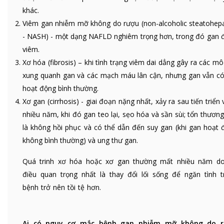
khác.
Viêm gan nhiễm mỡ không do rượu (non-alcoholic steatohepat
- NASH) - một dạng NAFLD nghiêm trọng hơn, trong đó gan đ
viêm.
Xơ hóa (fibrosis) – khi tình trạng viêm dai dẳng gây ra các m
xung quanh gan và các mạch máu lân cận, nhưng gan vẫn có
hoạt động bình thường.
Xơ gan (cirrhosis) - giai đoạn nặng nhất, xảy ra sau tiến triển
nhiều năm, khi đó gan teo lại, sẹo hóa và sần sùi; tổn thươn
là không hồi phục và có thể dẫn đến suy gan (khi gan hoạt 
không bình thường) và ung thư gan.
Quá trinh xơ hóa hoặc xơ gan thường mất nhiều năm d
điều quan trọng nhất là thay đổi lối sống để ngăn tình t
bệnh trở nên tồi tệ hơn.
Ai có nguy cơ mắc bệnh gan nhiễm mỡ không do 