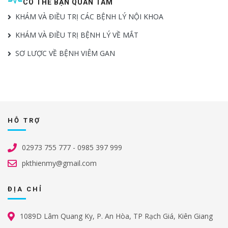
CÓ THỂ BẠN QUAN TÂM
KHÁM VÀ ĐIỀU TRỊ CÁC BỆNH LÝ NỘI KHOA
KHÁM VÀ ĐIỀU TRỊ BỆNH LÝ VỀ MẮT
SƠ LƯỢC VỀ BỆNH VIÊM GAN
HỖ TRỢ
02973 755 777 - 0985 397 999
pkthienmy@gmail.com
ĐỊA CHỈ
1089D Lâm Quang Ky, P. An Hòa, TP Rạch Giá, Kiên Giang