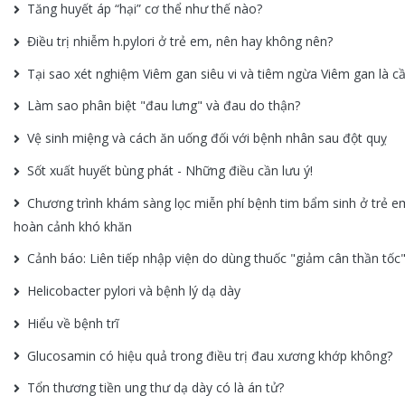
Tăng huyết áp “hại” cơ thể như thế nào?
Điều trị nhiễm h.pylori ở trẻ em, nên hay không nên?
Tại sao xét nghiệm Viêm gan siêu vi và tiêm ngừa Viêm gan là cần
Làm sao phân biệt "đau lưng" và đau do thận?
Vệ sinh miệng và cách ăn uống đối với bệnh nhân sau đột quỵ
Sốt xuất huyết bùng phát - Những điều cần lưu ý!
Chương trình khám sàng lọc miễn phí bệnh tim bẩm sinh ở trẻ e
hoàn cảnh khó khăn
Cảnh báo: Liên tiếp nhập viện do dùng thuốc "giảm cân thần tốc
Helicobacter pylori và bệnh lý dạ dày
Hiểu về bệnh trĩ
Glucosamin có hiệu quả trong điều trị đau xương khớp không?
Tổn thương tiền ung thư dạ dày có là án tử?