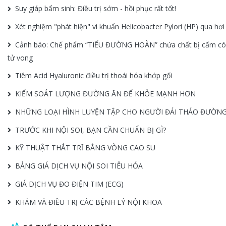
Suy giáp bẩm sinh: Điều trị sớm - hồi phục rất tốt!
Xét nghiệm "phát hiện" vi khuẩn Helicobacter Pylori (HP) qua hơi
Cảnh báo: Chế phẩm “TIỂU ĐƯỜNG HOÀN” chứa chất bị cấm có
tử vong
Tiêm Acid Hyaluronic điều trị thoái hóa khớp gối
KIỂM SOÁT LƯỢNG ĐƯỜNG ĂN ĐỂ KHỎE MẠNH HƠN
NHỮNG LOẠI HÌNH LUYỆN TẬP CHO NGƯỜI ĐÁI THÁO ĐƯỜN
TRƯỚC KHI NỘI SOI, BẠN CẦN CHUẨN BỊ GÌ?
KỸ THUẬT THẮT TRĨ BẰNG VÒNG CAO SU
BẢNG GIÁ DỊCH VỤ NỘI SOI TIÊU HÓA
GIÁ DỊCH VỤ ĐO ĐIỆN TIM (ECG)
KHÁM VÀ ĐIỀU TRỊ CÁC BỆNH LÝ NỘI KHOA