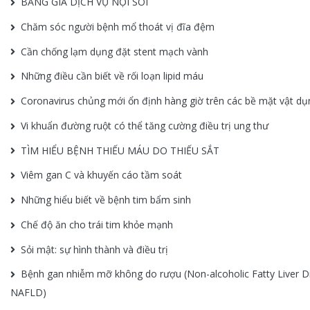
BẢNG GIÁ DỊCH VỤ NỘI SOI
Chăm sóc người bệnh mổ thoát vị đĩa đệm
Cần chống lạm dụng đặt stent mạch vành
Những điều cần biết về rối loạn lipid máu
Coronavirus chủng mới ổn định hàng giờ trên các bề mặt vật dụ
Vi khuẩn đường ruột có thể tăng cường điều trị ung thư
TÌM HIỂU BỆNH THIẾU MÁU DO THIẾU SẮT
Viêm gan C và khuyến cáo tầm soát
Những hiểu biết về bệnh tim bẩm sinh
Chế độ ăn cho trái tim khỏe mạnh
Sỏi mật: sự hình thành và điều trị
Bệnh gan nhiễm mỡ không do rượu (Non-alcoholic Fatty Liver D
NAFLD)