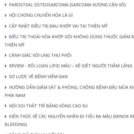
PAROSTEAL OSTEOSARCOMA (SARCOMA XƯƠNG CẬN VỎ)
HỘI CHỨNG CHUYỂN HÓA LÀ GÌ
CẬP NHẬT ĐIỀU TRỊ ĐAU KHỚP VAI TẠI THIỆN MỸ
ĐIỀU TRỊ THOÁI HÓA KHỚP GỐI KHÔNG DÙNG THUỐC GIẢM Đ
THIỆN MỸ
CẢNH GIÁC VỚI UNG THƯ PHỔI
REVIEW - RỐI LOẠN LIPID MÁU – KẺ GIẾT NGƯỜI THẦM LẶNG
SƠ LƯỢC VỀ BỆNH VIÊM GAN
HƯỚNG DẪN GIÁM SÁT & PHÒNG, CHỐNG BỆNH ĐẬU MÙA KHỈ
PHÍA NAM
NỘI SOI THẮT TRĨ BẰNG VÒNG CAO SU
KIẾN THỨC VỀ CÁC NGUYÊN NHÂN ĐI TIÊU RA MÁU (MINOR R
BLEEDING)