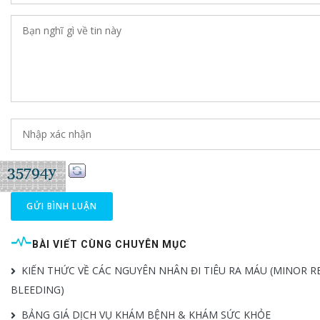
GỬI BÌNH LUẬN
BÀI VIẾT CÙNG CHUYÊN MỤC
KIẾN THỨC VỀ CÁC NGUYÊN NHÂN ĐI TIÊU RA MÁU (MINOR R
BLEEDING)
BẢNG GIÁ DỊCH VỤ KHÁM BỆNH & KHÁM SỨC KHỎE