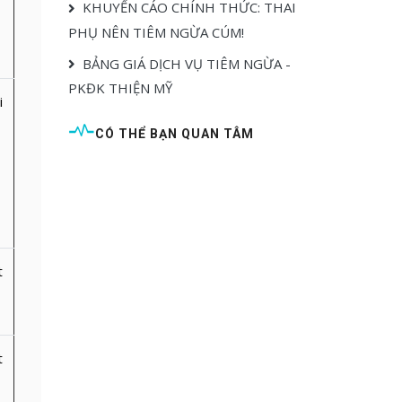
KHUYẾN CÁO CHÍNH THỨC: THAI
PHỤ NÊN TIÊM NGỪA CÚM!
BẢNG GIÁ DỊCH VỤ TIÊM NGỪA -
PKĐK THIỆN MỸ
i
CÓ THỂ BẠN QUAN TÂM
t
t