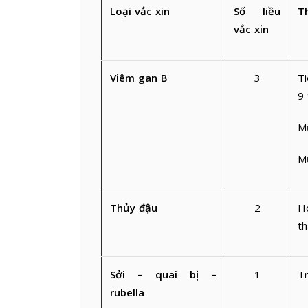
Loại vắc xin
Số liều
T
vắc xin
Viêm gan B
3
T
9
Mũ
Mũ
Thủy đậu
2
H
t
Sởi – quai bị –
1
Tr
rubella