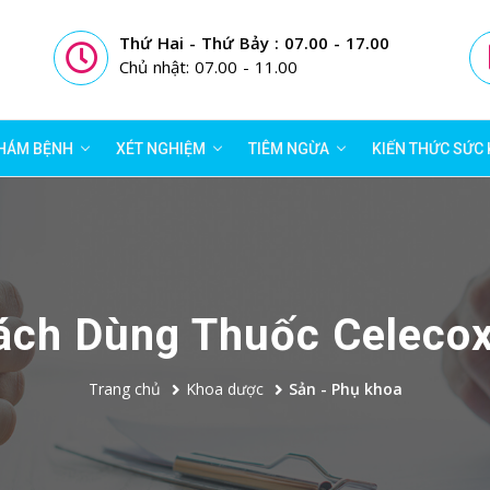
Thứ Hai - Thứ Bảy : 07.00 - 17.00
Chủ nhật: 07.00 - 11.00
HÁM BỆNH
XÉT NGHIỆM
TIÊM NGỪA
KIẾN THỨC SỨC
ách Dùng Thuốc Celecox
Trang chủ
Khoa dược
Sản - Phụ khoa