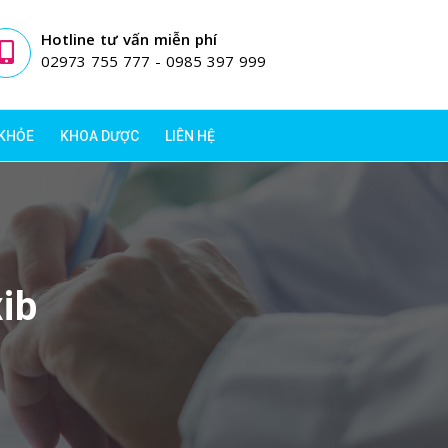
Hotline tư vấn miễn phí
02973 755 777 - 0985 397 999
 KHỎE
KHOA DƯỢC
LIÊN HỆ
ib