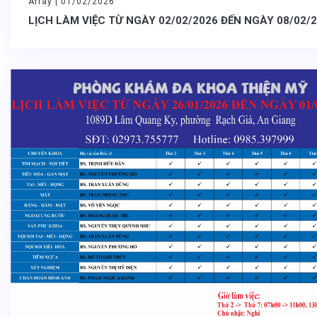
Array |
01/02/2026
LỊCH LÀM VIỆC TỪ NGÀY 02/02/2026 ĐẾN NGÀY 08/02/