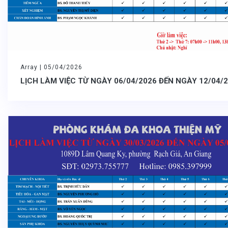
Array |
05/04/2026
LỊCH LÀM VIỆC TỪ NGÀY 06/04/2026 ĐẾN NGÀY 12/04/