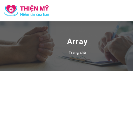
Array
Trang chủ