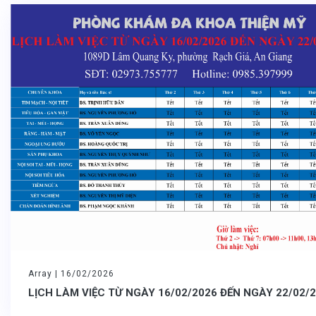
Array |
16/02/2026
LỊCH LÀM VIỆC TỪ NGÀY 16/02/2026 ĐẾN NGÀY 22/02/