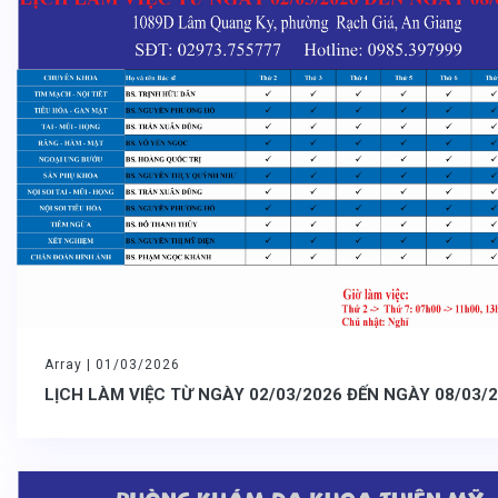
Array |
01/03/2026
LỊCH LÀM VIỆC TỪ NGÀY 02/03/2026 ĐẾN NGÀY 08/03/