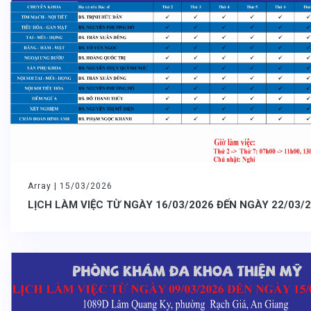
Array |
15/03/2026
LỊCH LÀM VIỆC TỪ NGÀY 16/03/2026 ĐẾN NGÀY 22/03/