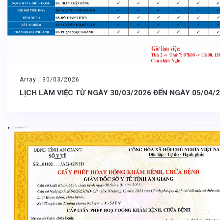
Array |
30/03/2026
LỊCH LÀM VIỆC TỪ NGÀY 30/03/2026 ĐẾN NGÀY 05/04/