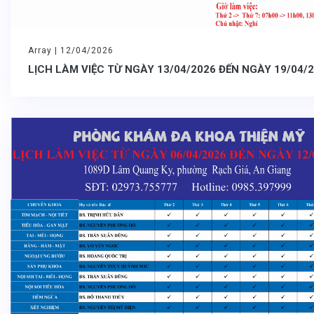
Array |
12/04/2026
LỊCH LÀM VIỆC TỪ NGÀY 13/04/2026 ĐẾN NGÀY 19/04/