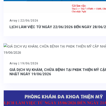
Array |
22/06/2026
LỊCH LÀM VIỆC TỪ NGÀY 22/06/2026 ĐẾN NGÀY 28/06/
Array |
19/06/2026
GIÁ DỊCH VỤ KHÁM, CHỮA BỆNH TẠI PKĐK THIỆN MỸ CẬ
NHẬT NGÀY 19/06/2026