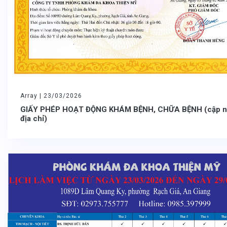
Array |
23/03/2026
GIẤY PHÉP HOẠT ĐỘNG KHÁM BỆNH, CHỮA BỆNH (cập n
địa chỉ)