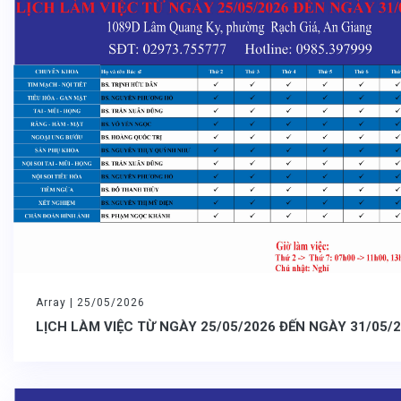
Array |
25/05/2026
LỊCH LÀM VIỆC TỪ NGÀY 25/05/2026 ĐẾN NGÀY 31/05/