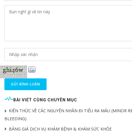
GỬI BÌNH LUẬN
BÀI VIẾT CÙNG CHUYÊN MỤC
KIẾN THỨC VỀ CÁC NGUYÊN NHÂN ĐI TIÊU RA MÁU (MINOR R
BLEEDING)
BẢNG GIÁ DỊCH VỤ KHÁM BỆNH & KHÁM SỨC KHỎE